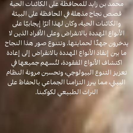
محمد بن زايد للمحافظة على الكائنات الحية
قصص نجاح مذهلة في المحافظة على البيئة
والكائنات الحية، وكان لهذا أثرًا إيجابيًا على
الأنواع المهددة بالانقراض وعلى الأفراد الذين لا
يدخرون جهدًا لحمايتها. وتتنوع صور هذا النجاح
ما بين إنقاذ الأنواع المهددة بالانقراض إلى إعادة
اكتشاف الأنواع المفقودة، لتُسهم جميعها في
تعزيز التنوع البيولوجي، وتحسين مرونة النظام
البيئي، مما يبرز التزامنا الجماعي بالحفاظ على
التراث الطبيعي لكوكبنا.